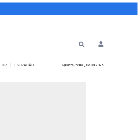
|
TOR
ESTRADÃO
Quinta-feira , 06.08.2026
PARA QUÊ?
PCD
Todos