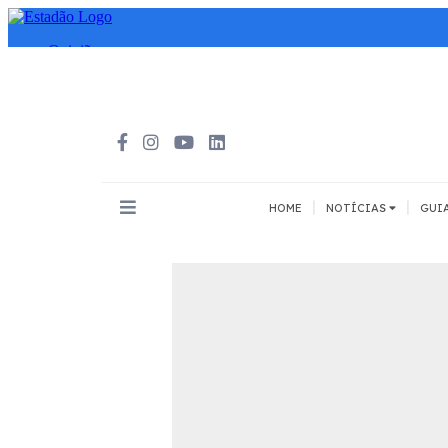
|
|
HOME
NOTÍCIAS
GUI
INOVAÇÃO
MEIOS DE 
Todos
Todos
A pé
Bicicleta
Cargas
Carro