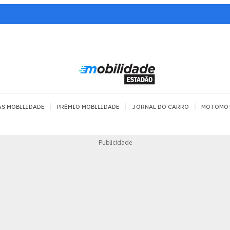
|
|
|
AS MOBILIDADE
PRÊMIO MOBILIDADE
JORNAL DO CARRO
MOTOMO
TRANSPORTE
MOBILIDADE COM
MOBILIDADE 
Publicidade
SEGURANÇA
Todos
Todos
Dia a dia
Trânsito
Empreender
Urbana
Se divertir