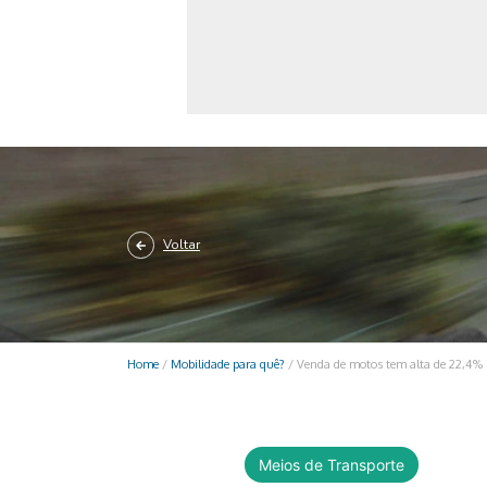
Monociclo
Moto
Ônibus
Patinete
Scooter elétr
Voltar
Home
/
Mobilidade para quê?
/
Venda de motos tem alta de 22,4% 
Meios de Transporte