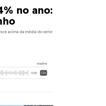
4% no ano:
nho
esce acima da média do setor
readme
1.0x
0:00