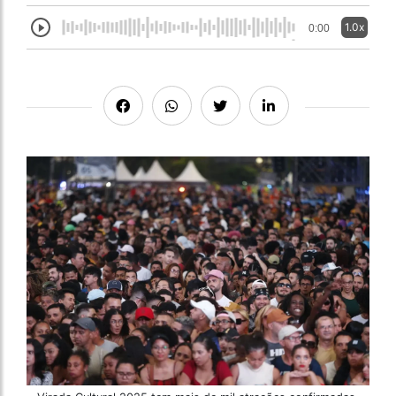
1.0x
0:00