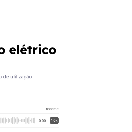
 elétrico
 de utilização
readme
1.0x
0:00