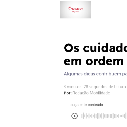
Planeta Elétrico
Os cuidado
em ordem 
Algumas dicas contribuem par
3 minutos, 28 segundos de leitura
Por:
Redação Mobilidade
ouça este conteúdo