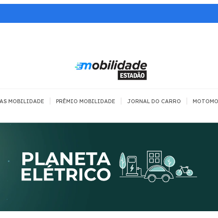
|
|
|
AS MOBILIDADE
PRÊMIO MOBILIDADE
JORNAL DO CARRO
MOTOMO
TRANSPORTE
MOBILIDADE COM
MOBILIDADE 
SEGURANÇA
Todos
Todos
Dia a dia
Trânsito
Empreender
Urbana
Se divertir