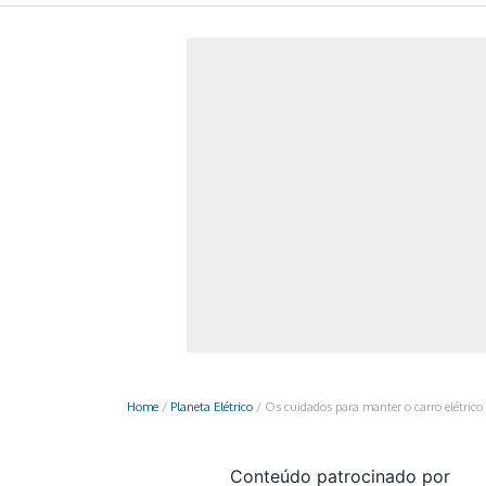
Monociclo
Moto
Ônibus
Patinete
Scooter elétr
Home
/
Planeta Elétrico
/
Os cuidados para manter o carro elétrico
Conteúdo patrocinado por