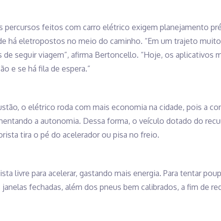
s percursos feitos com carro elétrico exigem planejamento pr
 há eletropostos no meio do caminho. “Em um trajeto muito l
es de seguir viagem”, afirma Bertoncello. “Hoje, os aplicativos
o e se há fila de espera.”
tão, o elétrico roda com mais economia na cidade, pois a con
aumentando a autonomia. Dessa forma, o veículo dotado do recu
ista tira o pé do acelerador ou pisa no freio.
ta livre para acelerar, gastando mais energia. Para tentar poupa
janelas fechadas, além dos pneus bem calibrados, a fim de redu