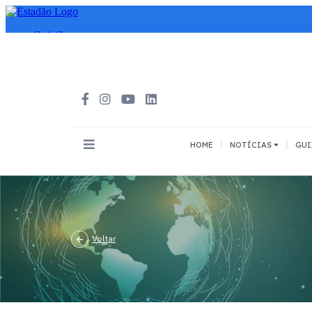
|
|
HOME
NOTÍCIAS
GUI
INOVAÇÃO
MEIOS DE 
Todos
Todos
A pé
Voltar
Bicicleta
Cargas
Carro