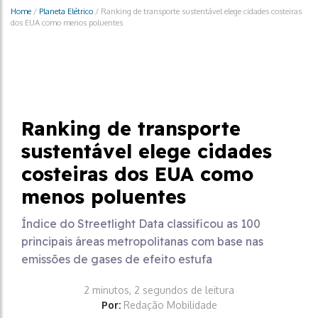
Home
/
Planeta Elétrico
/
Ranking de transporte sustentável elege cidades costeiras
dos EUA como menos poluentes
Planeta Elétrico
Ranking de transporte
sustentável elege cidades
costeiras dos EUA como
menos poluentes
Índice do Streetlight Data classificou as 100
principais áreas metropolitanas com base nas
emissões de gases de efeito estufa
2 minutos, 2 segundos de leitura
Por:
Redação Mobilidade