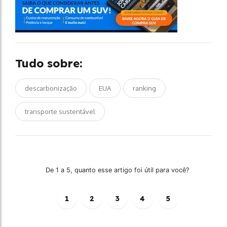
Tudo sobre:
descarbonização
EUA
ranking
transporte sustentável
De 1 a 5, quanto esse artigo foi útil para você?
1
2
3
4
5