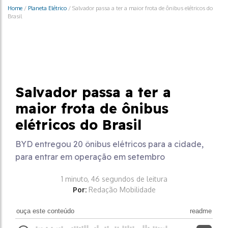
Home
/
Planeta Elétrico
/
Salvador passa a ter a maior frota de ônibus elétricos do
Brasil
Planeta Elétrico
Salvador passa a ter a
maior frota de ônibus
elétricos do Brasil
BYD entregou 20 ônibus elétricos para a cidade,
para entrar em operação em setembro
1 minuto, 46 segundos de leitura
Por:
Redação Mobilidade
ouça este conteúdo
readme