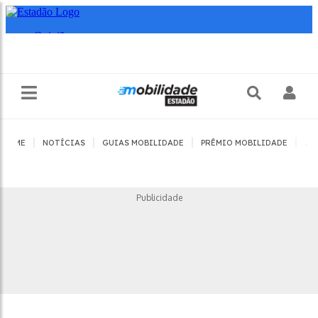
|
|
|
|
HOME
NOTÍCIAS
GUIAS MOBILIDADE
PRÊMIO MOBILIDADE
JO
Publicidade