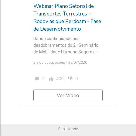
Webinar Plano Setorial de
Transportes Terrestres -
Rodovias que Perdoam - Fase
de Desenvolvimento
Dando continuidade aos
desdobramentos do 2º Seminário
de Mobilidade Humana Segura e
Sustentável “Rodovias que
3.2K visualizações - 22/07/2020
Perdoam”, realizado em Brasília em
setembro de 2019, será realizado,
7 |
409 |
0
no próximo dia 22 de julho, a partir
das 10h, o webinar “Plano Setorial
de Transportes Terrestres –
Ver Vídeo
Rodovias que Perdoam – Fase de
Desenvolvimento”, promovido pelo
Ministério da Infraestrutura e
Observatório Nacional de
Segurança Viária (ONSV). Na
Publicidade
oportunidade, serão lançadas as