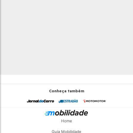
células de trabalho para o
desenvolvimento das propostas
relacionadas à mobilidade humana
segura e sustentável, considerando
a geração de um sistema viário
seguro e digno para os cidadãos
brasileiros e o seu alinhamento às
iniciativas táticas a serem
desenvolvidas no âmbito do Plano
Setorial de Transportes Terrestres.
Conheça também
Home
Guia Mobilidade