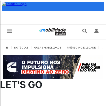
|
|
|
|
HOME
NOTÍCIAS
GUIAS MOBILIDADE
PRÊMIO MOBILIDADE
JO
LET'S GO