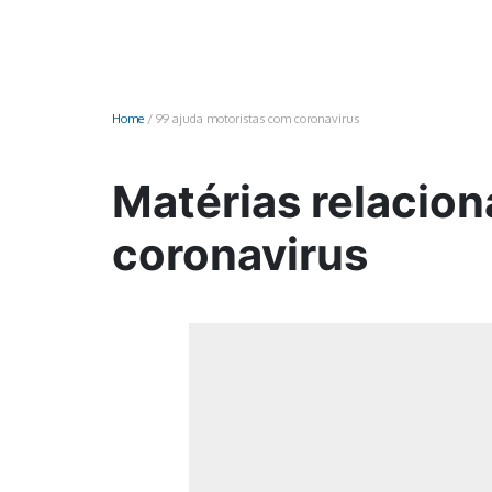
Monociclo
Moto
Ônibus
Home
/
99 ajuda motoristas com coronavirus
Patinete
Scooter elétr
Matérias relacion
coronavirus