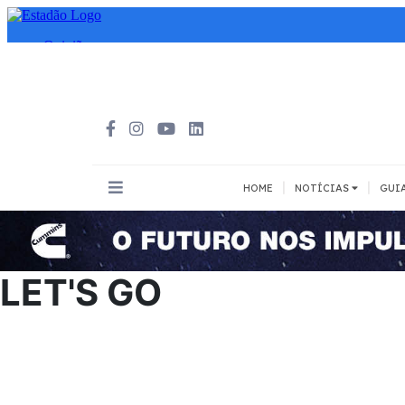
|
|
HOME
NOTÍCIAS
GUI
INOVAÇÃO
MEIOS DE 
Todos
Todos
LET'S GO
A pé
Bicicleta
Cargas
Carro