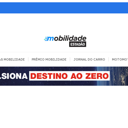
|
|
|
AS MOBILIDADE
PRÊMIO MOBILIDADE
JORNAL DO CARRO
MOTOMO
TRANSPORTE
MOBILIDADE COM
MOBILIDADE 
SEGURANÇA
Todos
Todos
Dia a dia
Trânsito
Empreender
Urbana
Se divertir