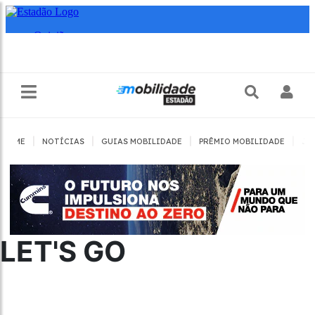
|
|
|
|
HOME
NOTÍCIAS
GUIAS MOBILIDADE
PRÊMIO MOBILIDADE
JO
LET'S GO