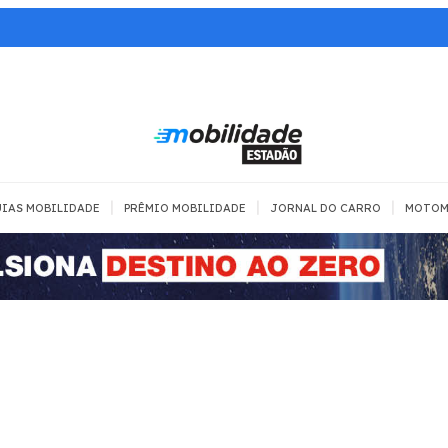
|
|
|
IAS MOBILIDADE
PRÊMIO MOBILIDADE
JORNAL DO CARRO
MOTOM
TRANSPORTE
MOBILIDADE COM
MOBILIDADE 
SEGURANÇA
Todos
Todos
Dia a dia
Trânsito
Empreender
Urbana
Se divertir