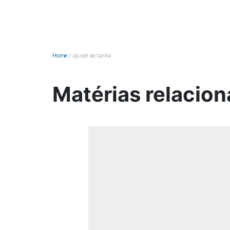
Monociclo
Moto
Ônibus
Home
/
ajuste de tarifa
Patinete
Scooter elétr
Matérias relaciona