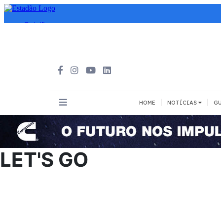
|
|
HOME
NOTÍCIAS
GU
INOVAÇÃO
MEIOS DE 
Todos
Todos
LET'S GO
A pé
Bicicleta
Cargas
Carro