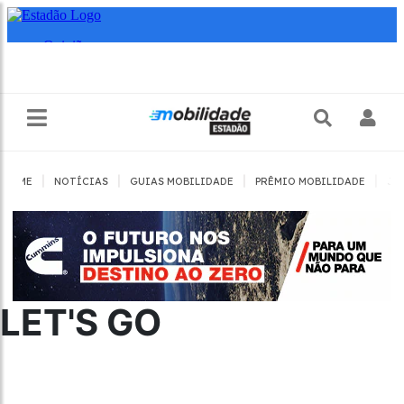
|
|
|
|
HOME
NOTÍCIAS
GUIAS MOBILIDADE
PRÊMIO MOBILIDADE
JO
LET'S GO