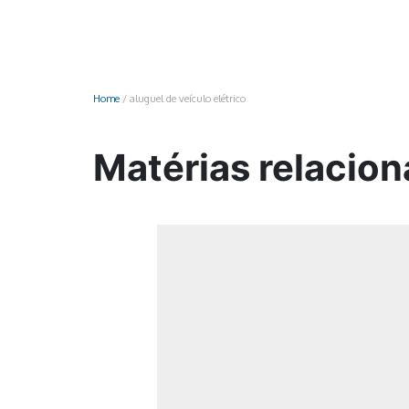
Monociclo
Moto
Ônibus
Home
/
aluguel de veículo elétrico
Patinete
Scooter elétr
Matérias relacion