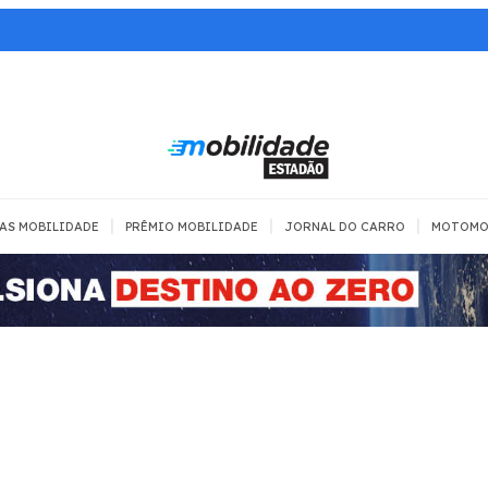
|
|
|
AS MOBILIDADE
PRÊMIO MOBILIDADE
JORNAL DO CARRO
MOTOMO
TRANSPORTE
MOBILIDADE COM
MOBILIDADE 
SEGURANÇA
Todos
Todos
Dia a dia
Trânsito
Empreender
Urbana
Se divertir