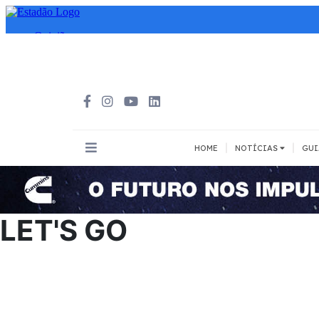
|
|
HOME
NOTÍCIAS
GUI
INOVAÇÃO
MEIOS DE 
Todos
Todos
LET'S GO
A pé
Bicicleta
Cargas
Carro