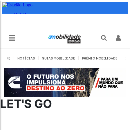
|
|
|
|
HOME
NOTÍCIAS
GUIAS MOBILIDADE
PRÊMIO MOBILIDADE
JO
LET'S GO