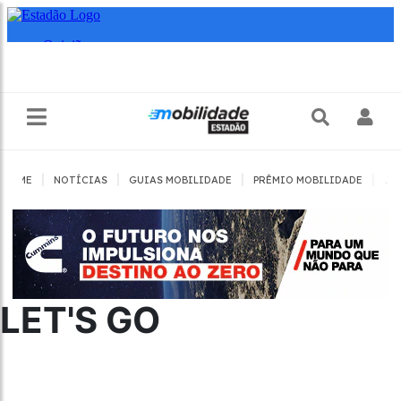
|
|
|
|
HOME
NOTÍCIAS
GUIAS MOBILIDADE
PRÊMIO MOBILIDADE
JO
LET'S GO