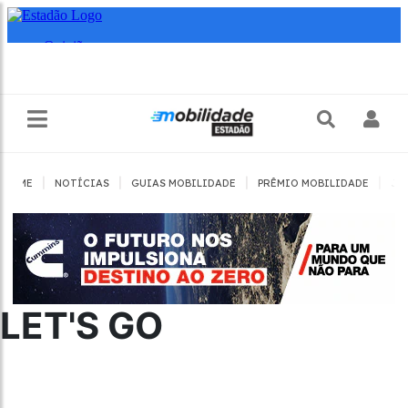
|
|
|
|
HOME
NOTÍCIAS
GUIAS MOBILIDADE
PRÊMIO MOBILIDADE
JO
LET'S GO