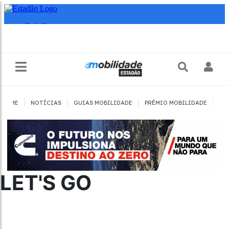
|
|
|
|
HOME
NOTÍCIAS
GUIAS MOBILIDADE
PRÊMIO MOBILIDADE
JO
LET'S GO