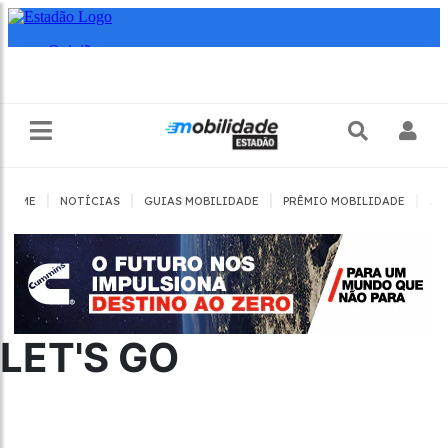
|
|
|
|
HOME
NOTÍCIAS
GUIAS MOBILIDADE
PRÊMIO MOBILIDADE
JO
LET'S GO