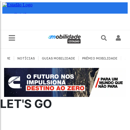
|
|
|
|
HOME
NOTÍCIAS
GUIAS MOBILIDADE
PRÊMIO MOBILIDADE
JO
LET'S GO