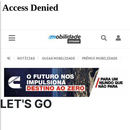
|
|
|
|
HOME
NOTÍCIAS
GUIAS MOBILIDADE
PRÊMIO MOBILIDADE
JO
LET'S GO