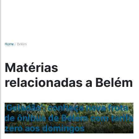
Home
/
Belém
Matérias
relacionadas a Belém
COP-30: o que esperar da
mobilidade urbana de Belém
a
durante a conferência
climática da ONU?