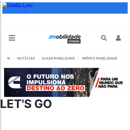
|
|
|
|
HOME
NOTÍCIAS
GUIAS MOBILIDADE
PRÊMIO MOBILIDADE
JO
LET'S GO