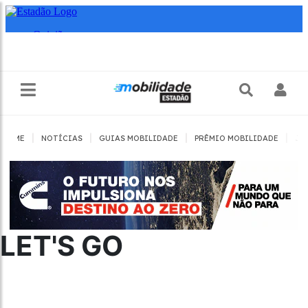
|
|
|
|
HOME
NOTÍCIAS
GUIAS MOBILIDADE
PRÊMIO MOBILIDADE
JO
LET'S GO