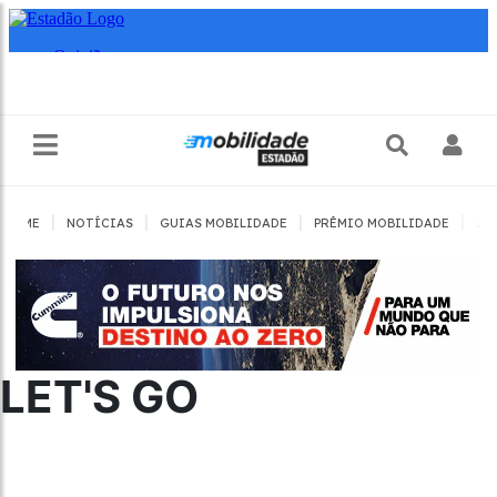
|
|
|
|
HOME
NOTÍCIAS
GUIAS MOBILIDADE
PRÊMIO MOBILIDADE
JO
LET'S GO