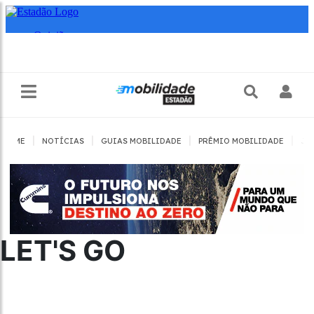
|
|
|
|
HOME
NOTÍCIAS
GUIAS MOBILIDADE
PRÊMIO MOBILIDADE
JO
LET'S GO