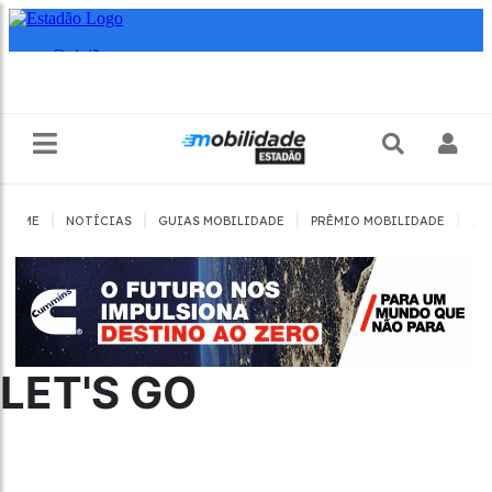
|
|
|
|
HOME
NOTÍCIAS
GUIAS MOBILIDADE
PRÊMIO MOBILIDADE
JO
LET'S GO