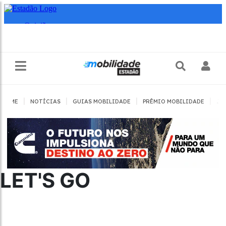
|
|
|
|
HOME
NOTÍCIAS
GUIAS MOBILIDADE
PRÊMIO MOBILIDADE
JO
LET'S GO