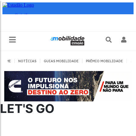
|
|
|
|
HOME
NOTÍCIAS
GUIAS MOBILIDADE
PRÊMIO MOBILIDADE
JO
LET'S GO