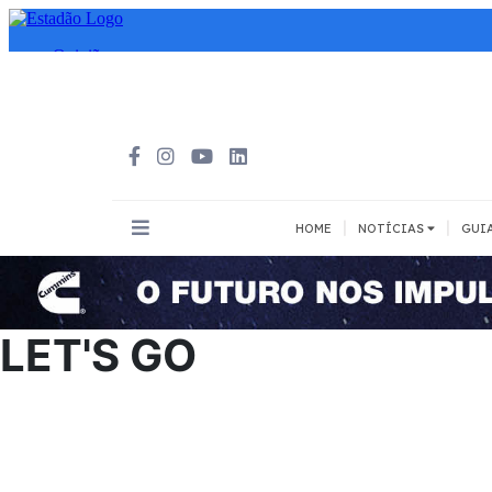
|
|
HOME
NOTÍCIAS
GUI
INOVAÇÃO
MEIOS DE 
Todos
Todos
LET'S GO
A pé
Bicicleta
Cargas
Carro