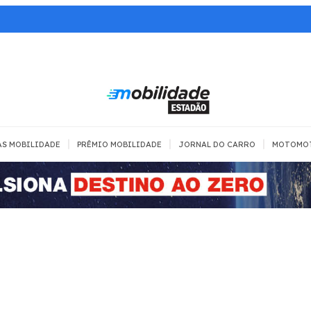
|
|
|
AS MOBILIDADE
PRÊMIO MOBILIDADE
JORNAL DO CARRO
MOTOMO
TRANSPORTE
MOBILIDADE COM
MOBILIDADE 
SEGURANÇA
Todos
Todos
Dia a dia
Trânsito
Empreender
Urbana
Se divertir