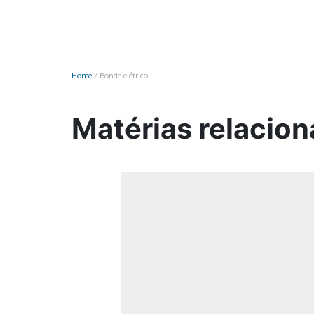
Monociclo
Moto
Ônibus
Home
/
Bonde elétrico
Patinete
Scooter elétr
Matérias relacion