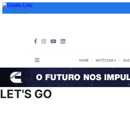
|
|
HOME
NOTÍCIAS
GUI
INOVAÇÃO
MEIOS DE 
Todos
Todos
LET'S GO
A pé
Bicicleta
Cargas
Carro