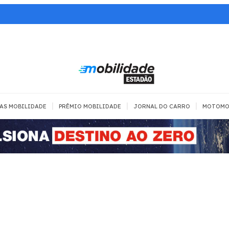
|
|
|
AS MOBILIDADE
PRÊMIO MOBILIDADE
JORNAL DO CARRO
MOTOMO
TRANSPORTE
MOBILIDADE COM
MOBILIDADE 
SEGURANÇA
Todos
Todos
Dia a dia
Trânsito
Empreender
Urbana
Se divertir