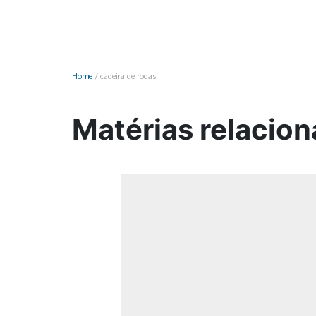
Monociclo
Moto
Ônibus
Home
/
cadeira de rodas
Patinete
Scooter elétr
Matérias relacion