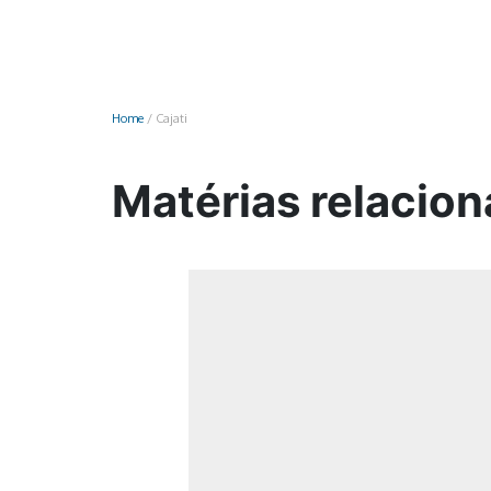
Monociclo
Moto
Ônibus
Home
/
Cajati
Patinete
Scooter elétr
Matérias relacion