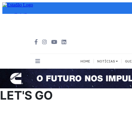
|
|
HOME
NOTÍCIAS
GUI
INOVAÇÃO
MEIOS DE 
Todos
Todos
LET'S GO
A pé
Bicicleta
Cargas
Carro