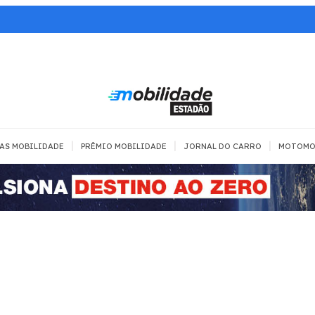
|
|
|
AS MOBILIDADE
PRÊMIO MOBILIDADE
JORNAL DO CARRO
MOTOMO
TRANSPORTE
MOBILIDADE COM
MOBILIDADE 
SEGURANÇA
Todos
Todos
Dia a dia
Trânsito
Empreender
Urbana
Se divertir