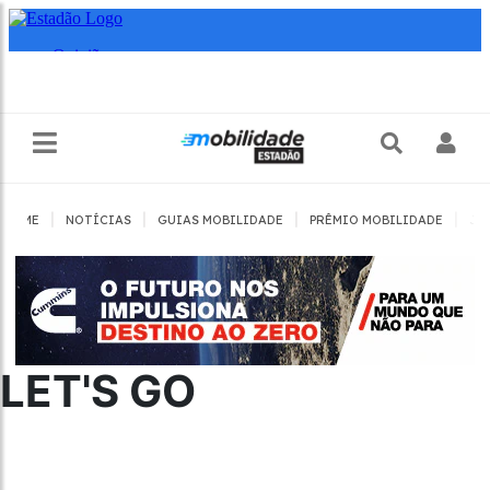
|
|
|
|
HOME
NOTÍCIAS
GUIAS MOBILIDADE
PRÊMIO MOBILIDADE
JO
LET'S GO