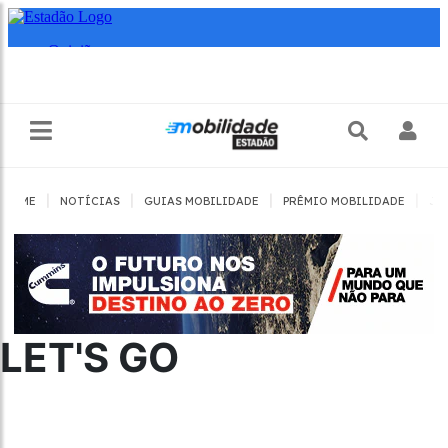
|
|
|
|
HOME
NOTÍCIAS
GUIAS MOBILIDADE
PRÊMIO MOBILIDADE
JO
LET'S GO