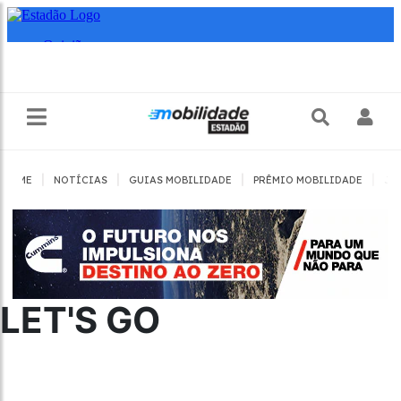
|
|
|
|
HOME
NOTÍCIAS
GUIAS MOBILIDADE
PRÊMIO MOBILIDADE
JO
LET'S GO