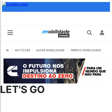
|
|
|
|
HOME
NOTÍCIAS
GUIAS MOBILIDADE
PRÊMIO MOBILIDADE
JO
LET'S GO