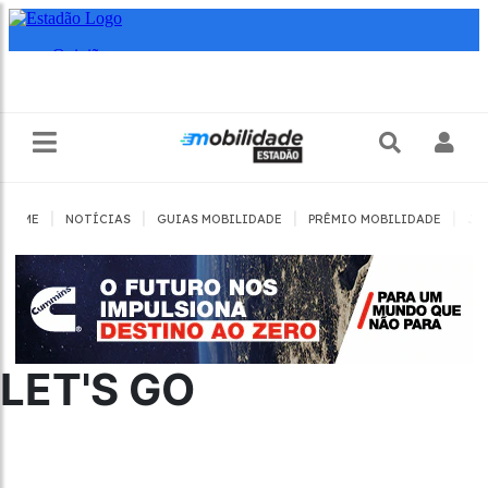
|
|
|
|
HOME
NOTÍCIAS
GUIAS MOBILIDADE
PRÊMIO MOBILIDADE
JO
LET'S GO