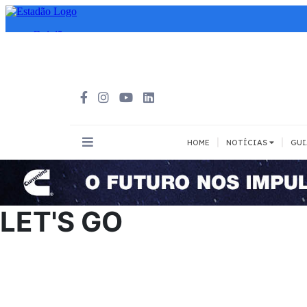
|
|
HOME
NOTÍCIAS
GUI
INOVAÇÃO
MEIOS DE 
Todos
Todos
LET'S GO
A pé
Bicicleta
Cargas
Carro