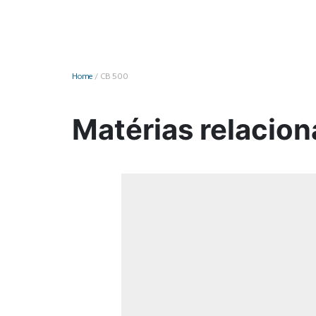
Monociclo
Moto
Ônibus
Home
/
CB 500
Patinete
Scooter elétr
Matérias relacio