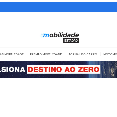
|
|
|
AS MOBILIDADE
PRÊMIO MOBILIDADE
JORNAL DO CARRO
MOTOMO
TRANSPORTE
MOBILIDADE COM
MOBILIDADE 
SEGURANÇA
Todos
Todos
Dia a dia
Trânsito
Empreender
Urbana
Se divertir