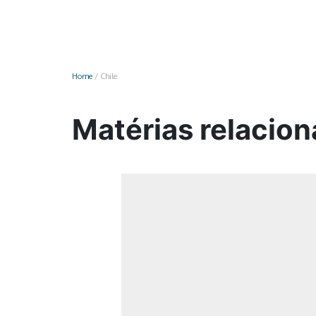
Monociclo
Moto
Ônibus
Home
/
Chile
Patinete
Scooter elétr
Matérias relacion