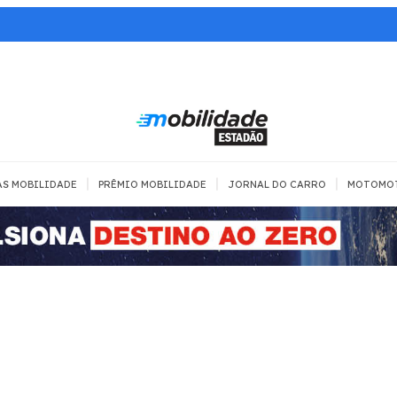
|
|
|
AS MOBILIDADE
PRÊMIO MOBILIDADE
JORNAL DO CARRO
MOTOMO
TRANSPORTE
MOBILIDADE COM
MOBILIDADE 
SEGURANÇA
Todos
Todos
Dia a dia
Trânsito
Empreender
Urbana
Se divertir