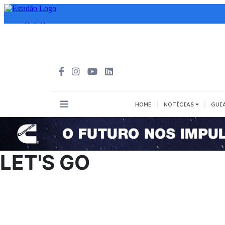
|
|
HOME
NOTÍCIAS
GUI
INOVAÇÃO
MEIOS DE 
Todos
Todos
LET'S GO
A pé
Bicicleta
Cargas
Carro