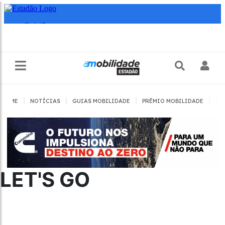
|
|
|
|
HOME
NOTÍCIAS
GUIAS MOBILIDADE
PRÊMIO MOBILIDADE
JO
LET'S GO