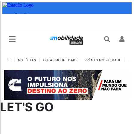
|
|
|
|
HOME
NOTÍCIAS
GUIAS MOBILIDADE
PRÊMIO MOBILIDADE
JO
LET'S GO