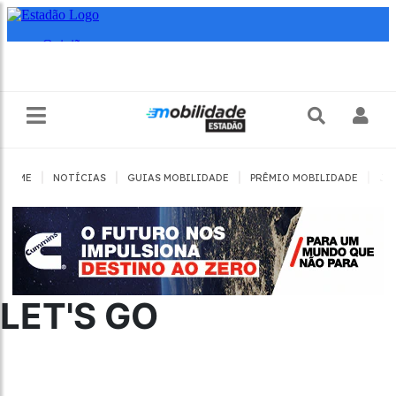
|
|
|
|
HOME
NOTÍCIAS
GUIAS MOBILIDADE
PRÊMIO MOBILIDADE
JO
LET'S GO