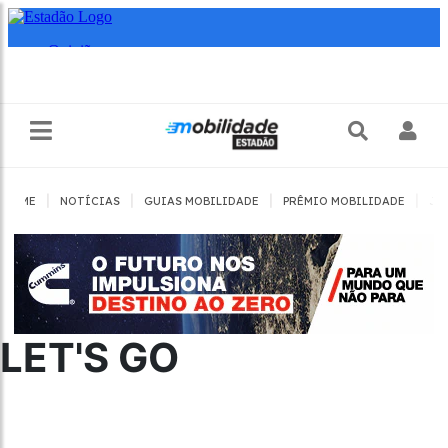
|
|
|
|
HOME
NOTÍCIAS
GUIAS MOBILIDADE
PRÊMIO MOBILIDADE
JO
LET'S GO