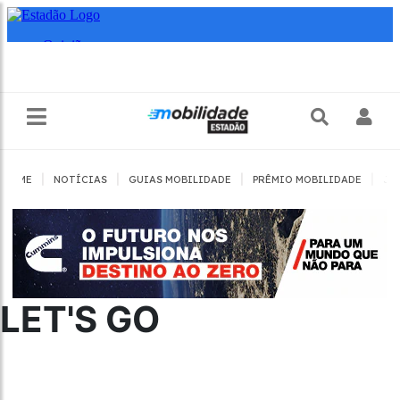
|
|
|
|
HOME
NOTÍCIAS
GUIAS MOBILIDADE
PRÊMIO MOBILIDADE
JO
LET'S GO