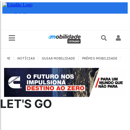
|
|
|
|
HOME
NOTÍCIAS
GUIAS MOBILIDADE
PRÊMIO MOBILIDADE
JO
LET'S GO