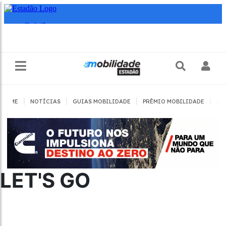
|
|
|
|
HOME
NOTÍCIAS
GUIAS MOBILIDADE
PRÊMIO MOBILIDADE
JO
LET'S GO