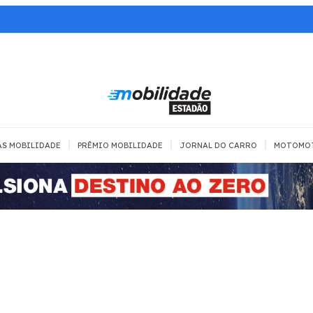
|
|
|
AS MOBILIDADE
PRÊMIO MOBILIDADE
JORNAL DO CARRO
MOTOMO
TRANSPORTE
MOBILIDADE COM
MOBILIDADE 
SEGURANÇA
Todos
Todos
Dia a dia
Trânsito
Empreender
Urbana
Se divertir