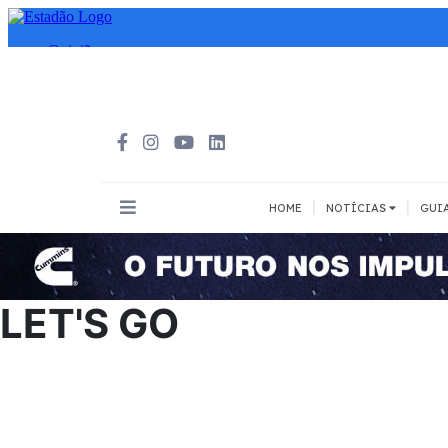
|
|
HOME
NOTÍCIAS
GUI
INOVAÇÃO
MEIOS DE 
Todos
Todos
LET'S GO
A pé
Bicicleta
Cargas
Carro