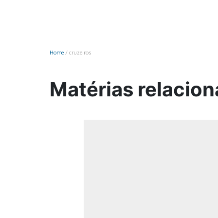
Monociclo
Moto
Ônibus
Home
/
cruzeiros
Patinete
Scooter elétr
Matérias relacion