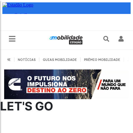
|
|
|
|
HOME
NOTÍCIAS
GUIAS MOBILIDADE
PRÊMIO MOBILIDADE
JO
LET'S GO