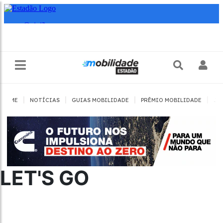
|
|
|
|
HOME
NOTÍCIAS
GUIAS MOBILIDADE
PRÊMIO MOBILIDADE
JO
LET'S GO