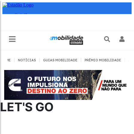
|
|
|
|
HOME
NOTÍCIAS
GUIAS MOBILIDADE
PRÊMIO MOBILIDADE
JO
LET'S GO