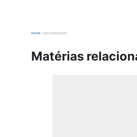
Monociclo
Moto
Ônibus
Home
/
eleromobilidade
Patinete
Scooter elétr
Matérias relacion