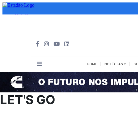
|
|
HOME
NOTÍCIAS
GU
INOVAÇÃO
MEIOS DE 
Todos
Todos
LET'S GO
A pé
Bicicleta
Cargas
Carro