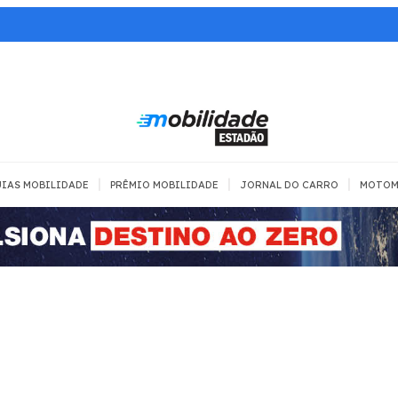
|
|
|
IAS MOBILIDADE
PRÊMIO MOBILIDADE
JORNAL DO CARRO
MOTOM
TRANSPORTE
MOBILIDADE COM
MOBILIDADE 
SEGURANÇA
Todos
Todos
Dia a dia
Trânsito
Empreender
Urbana
Se divertir