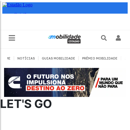
|
|
|
|
HOME
NOTÍCIAS
GUIAS MOBILIDADE
PRÊMIO MOBILIDADE
JO
LET'S GO