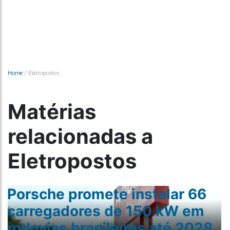
Home
/
Eletropostos
Matérias
relacionadas a
Eletropostos
Porsche promete instalar 66
carregadores de 150 kW em
rodovias brasileiras até 2028