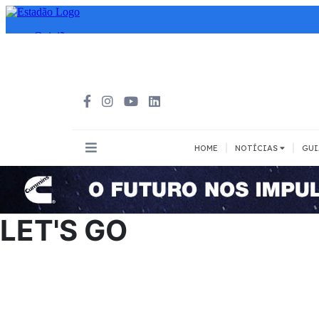
|
|
HOME
NOTÍCIAS
GUI
INOVAÇÃO
MEIOS DE 
Todos
Todos
LET'S GO
A pé
Bicicleta
Cargas
Carro