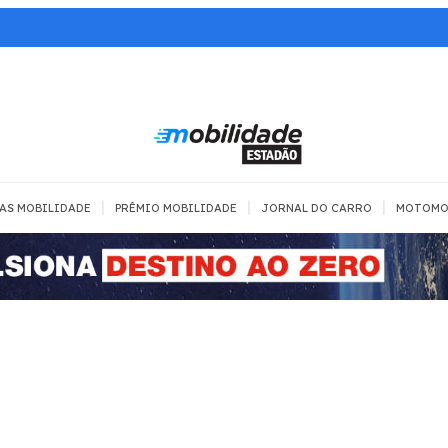
|
|
|
AS MOBILIDADE
PRÊMIO MOBILIDADE
JORNAL DO CARRO
MOTOMO
TRANSPORTE
MOBILIDADE COM
MOBILIDADE 
SEGURANÇA
Todos
Todos
Dia a dia
Trânsito
Empreender
Urbana
Se divertir