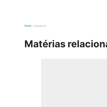
Monociclo
Moto
Ônibus
Home
/
elevadores
Patinete
Scooter elétr
Matérias relacion